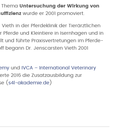
um Thema
Untersuchung der Wirkung von
uffizienz
wurde er 2001 promoviert.
th in der Pferdeklinik der Tierärztlichen
ür Pferde und Kleintiere in Isernhagen und in
ellt und führte Praxisvertretungen im Pferde-
off begann Dr. Jenscarsten Vieth 2001
demy
und
IVCA – International Veterinary
erte 2016 die Zusatzausbildung zur
se (
s4l-akademie.de
)