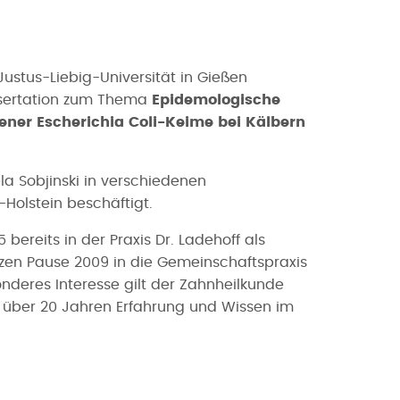
i
Justus-Liebig-Universität in Gießen
issertation zum Thema
Epidemologische
r Escherichia Coli-Keime bei Kälbern
la Sobjinski in verschiedenen
-Holstein beschäftigt.
 bereits in der Praxis Dr. Ladehoff als
rzen Pause 2009 in die Gemeinschaftspraxis
sonderes Interesse gilt der Zahnheilkunde
it über 20 Jahren Erfahrung und Wissen im